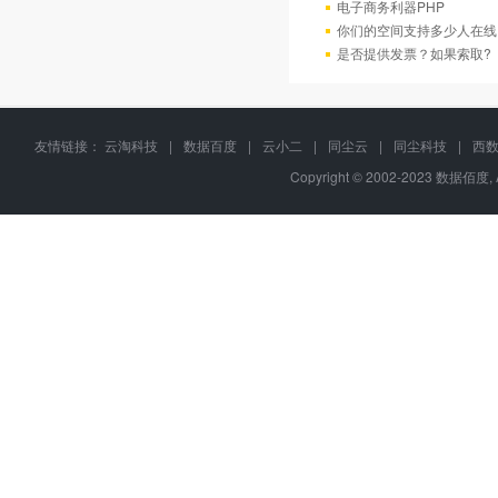
电子商务利器PHP
你们的空间支持多少人在线
是否提供发票？如果索取?
友情链接：
云淘科技
|
数据百度
|
云小二
|
同尘云
|
同尘科技
|
西
Copyright © 2002-2023 数据佰度, 