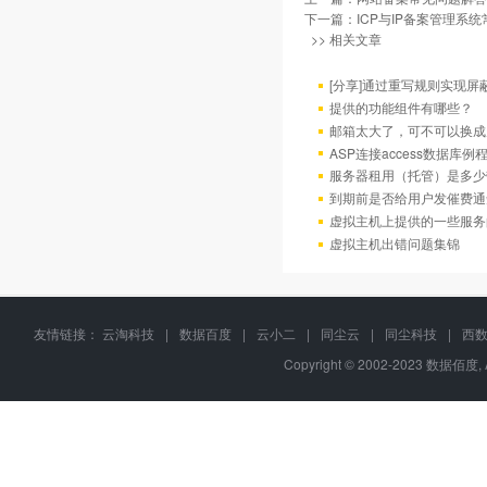
下一篇：
ICP与IP备案管理系
>> 相关文章
[分享]通过重写规则实现屏
提供的功能组件有哪些？
邮箱太大了，可不可以换成
ASP连接access数据库例
服务器租用（托管）是多少
到期前是否给用户发催费通
虚拟主机上提供的一些服务
虚拟主机出错问题集锦
友情链接：
云淘科技
|
数据百度
|
云小二
|
同尘云
|
同尘科技
|
西
Copyright © 2002-2023 数据佰度, 