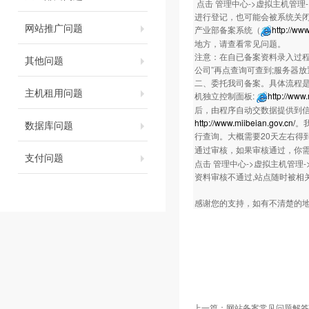
点击 管理中心->虚拟主机管理
进行登记，也可能会被系统关闭
网站推广问题
产业部备案系统（
http://ww
地方，请查看常见问题。
注意：在自已备案资料录入过程
其他问题
公司”再点查询可查到;服务器
二、委托我司备案。具体流程是：
主机租用问题
机独立控制面板:
http://www
后，由程序自动交数据提供到
http://www.miibeian.gov.cn/
。
数据库问题
行查询。大概需要20天左右得
通过审核，如果审核通过，你
支付问题
点击 管理中心->虚拟主机管理
资料审核不通过,站点随时被相
感谢您的支持，如有不清楚的地方，欢迎
上一篇：
网站备案常见问题解答